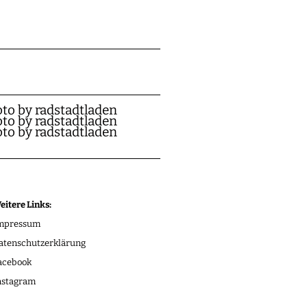
eitere Links:
mpressum
atenschutzerklärung
acebook
nstagram