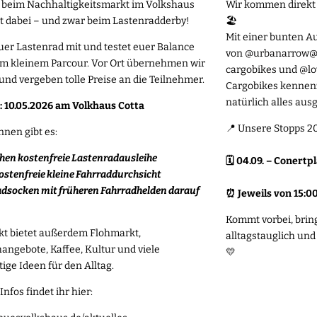
d beim Nachhaltigkeitsmarkt im Volkshaus
Wir kommen direkt 
it dabei – und zwar beim Lastenradderby!
🏖️
Mit einer bunten A
uer Lastenrad mit und testet euer Balance
von
@urbanarrow
@
em kleinem Parcour. Vor Ort übernehmen wir
cargobikes
und
@lo
 und vergeben tolle Preise an die Teilnehmer.
Cargobikes kennenz
natürlich alles ausgieb
 10.05.2026 am Volkhaus Cotta
📍 Unsere Stopps 2
nen gibt es:
ochen kostenfreie Lastenradausleihe
🗓️ 04.09. – Conertp
e kostenfreie kleine Fahrraddurchsicht
adsocken mit früheren Fahrradhelden darauf
⏰ Jeweils von 15:0
Kommt vorbei, bring
kt bietet außerdem Flohmarkt,
alltagstauglich un
angebote, Kaffee, Kultur und viele
💛
ige Ideen für den Alltag.
Infos findet ihr hier: