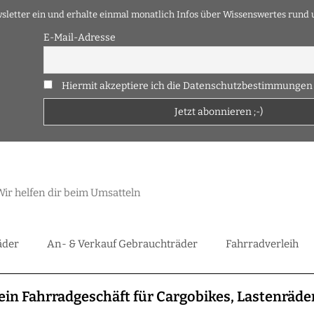
sletter ein und erhalte einmal monatlich Infos über Wissenswertes rund
E-Mail-Adresse
Hiermit akzeptiere ich die Datenschutzbestimmungen
ir helfen dir beim Umsatteln
äder
An- & Verkauf Gebrauchträder
Fahrradverleih
in Fahrradgeschäft für Cargobikes, Lastenräde