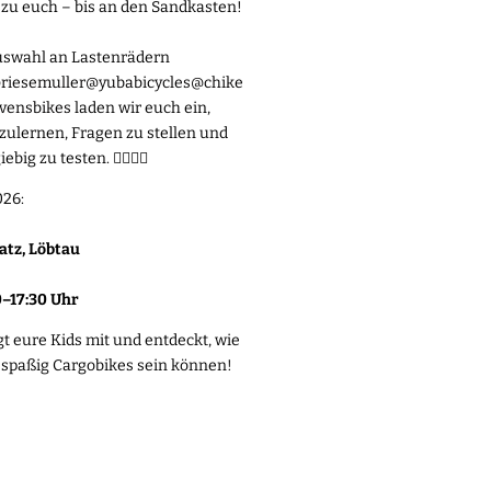
zu euch – bis an den Sandkasten!
uswahl an Lastenrädern
riesemuller
@yubabicycles
@chike
vensbikes
laden wir euch ein,
ulernen, Fragen zu stellen und
ig zu testen. 🚴‍♀️🚴‍♂️
026:
latz, Löbtau
0–17:30 Uhr
t eure Kids mit und entdeckt, wie
d spaßig Cargobikes sein können!