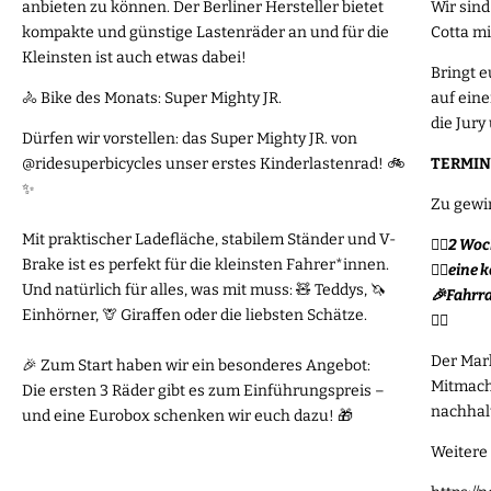
anbieten zu können. Der Berliner Hersteller bietet
Wir sin
kompakte und günstige Lastenräder an und für die
Cotta m
Kleinsten ist auch etwas dabei!
Bringt e
🚴 Bike des Monats: Super Mighty JR.
auf ein
die Jury
Dürfen wir vorstellen: das Super Mighty JR. von
@ridesuperbicycles
unser erstes Kinderlastenrad! 🚲
TERMIN:
✨
Zu gewin
Mit praktischer Ladefläche, stabilem Ständer und V-
🚴‍♀️2 W
Brake ist es perfekt für die kleinsten Fahrer*innen.
🚴‍♀️ein
Und natürlich für alles, was mit muss: 🧸 Teddys, 🦄
🎉Fahrr
Einhörner, 🦒 Giraffen oder die liebsten Schätze.
🚴‍♀️
Der Mar
🎉 Zum Start haben wir ein besonderes Angebot:
Mitmach
Die ersten 3 Räder gibt es zum Einführungspreis –
nachhalt
und eine Eurobox schenken wir euch dazu! 🎁
Weitere 