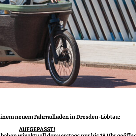
einem neuem Fahrradladen in Dresden-Löbtau:
AUFGEPASST!
haben wir aktuell donnerstags nur bis 18 Uhr geöffne